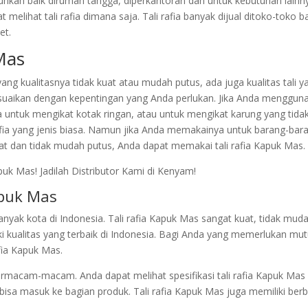
utuhkan baik dirumah tangga, diperkantoran dan untuk kebutuhan lainn
at melihat tali rafia dimana saja. Tali rafia banyak dijual ditoko-toko b
et.
 Mas
yang kualitasnya tidak kuat atau mudah putus, ada juga kualitas tali y
suaikan dengan kepentingan yang Anda perlukan. Jika Anda menggun
 untuk mengikat kotak ringan, atau untuk mengikat karung yang tida
rafia yang jenis biasa. Namun jika Anda memakainya untuk barang-bar
at dan tidak mudah putus, Anda dapat memakai tali rafia Kapuk Mas.
apuk Mas
anyak kota di Indonesia. Tali rafia Kapuk Mas sangat kuat, tidak mud
ki kualitas yang terbaik di Indonesia. Bagi Anda yang memerlukan mu
afia Kapuk Mas.
rmacam-macam. Anda dapat melihat spesifikasi tali rafia Kapuk Mas
bisa masuk ke bagian produk. Tali rafia Kapuk Mas juga memiliki ber