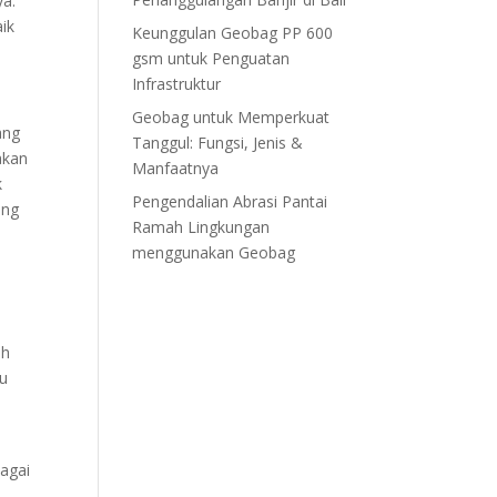
ya.
aik
Keunggulan Geobag PP 600
gsm untuk Penguatan
Infrastruktur
Geobag untuk Memperkuat
ang
Tanggul: Fungsi, Jenis &
akan
Manfaatnya
k
Pengendalian Abrasi Pantai
ang
Ramah Lingkungan
menggunakan Geobag
ah
tu
bagai