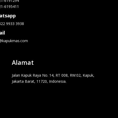
21-6191294
21-6195411
atsapp
822 9933 3938
il
o@kapukmas.com
Alamat
Jalan Kapuk Raya No. 14, RT 008, RW:02, Kapuk,
Jakarta Barat, 11720, Indonesia.