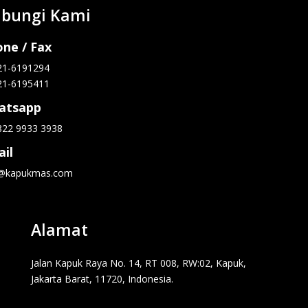
bungi Kami
ne / Fax
21-6191294
21-6195411
atsapp
822 9933 3938
il
o@kapukmas.com
Alamat
Jalan Kapuk Raya No. 14, RT 008, RW:02, Kapuk,
Jakarta Barat, 11720, Indonesia.