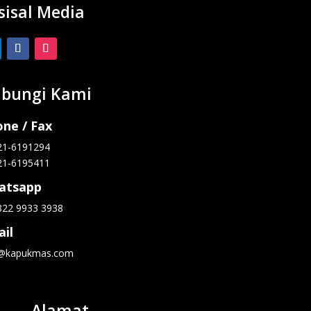
sisal Media
bungi Kami
ne / Fax
21-6191294
21-6195411
atsapp
822 9933 3938
il
o@kapukmas.com
Alamat