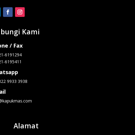
bungi Kami
ne / Fax
21-6191294
21-6195411
atsapp
822 9933 3938
il
o@kapukmas.com
Alamat