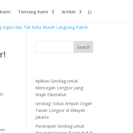
 Kami
Tentang Kami
Artikel
r!
Aplikasi Geobag untuk
Mencegah Longsor yang
ri.
Wajib Diketahui!
Geobag: Solusi Ampuh Cegah
Tanah Longsor di Wilayah
Jakarta
Penerapan Geobag untuk
sen
Penanggulangan Banjir di Bali