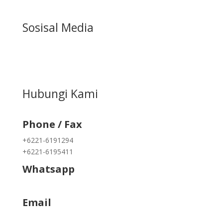
Sosisal Media
Hubungi Kami
Phone / Fax
+6221-6191294
+6221-6195411
Whatsapp
+62822 9933 3938
Email
info@kapukmas.com