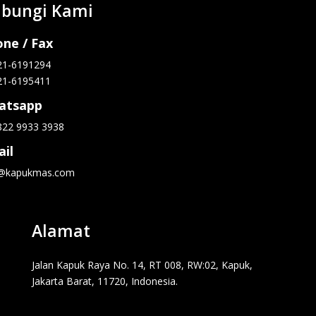
bungi Kami
ne / Fax
21-6191294
21-6195411
atsapp
822 9933 3938
il
o@kapukmas.com
Alamat
Jalan Kapuk Raya No. 14, RT 008, RW:02, Kapuk,
Jakarta Barat, 11720, Indonesia.