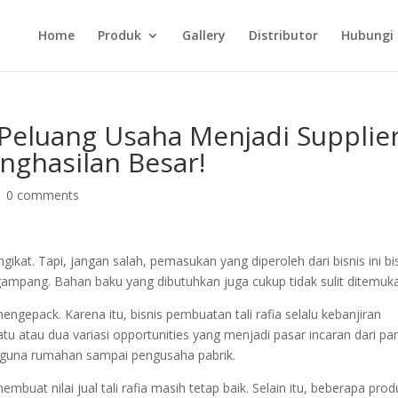
Home
Produk
Gallery
Distributor
Hubungi
eluang Usaha Menjadi Supplie
nghasilan Besar!
|
0 comments
kat. Tapi, jangan salah, pemasukan yang diperoleh dari bisnis ini bi
p gampang. Bahan baku yang dibutuhkan juga cukup tidak sulit ditemuk
mengepack. Karena itu, bisnis pembuatan tali rafia selalu kebanjiran
tu atau dua variasi opportunities yang menjadi pasar incaran dari pa
ngguna rumahan sampai pengusaha pabrik.
embuat nilai jual tali rafia masih tetap baik. Selain itu, beberapa pro