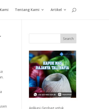
 Kami
Tentang Kami
Artikel
r
sa
an.
ra
dusen
Aplikasi Geobag untuk