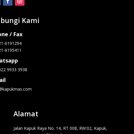
bungi Kami
ne / Fax
21-6191294
21-6195411
atsapp
822 9933 3938
il
o@kapukmas.com
Alamat
Jalan Kapuk Raya No. 14, RT 008, RW:02, Kapuk,