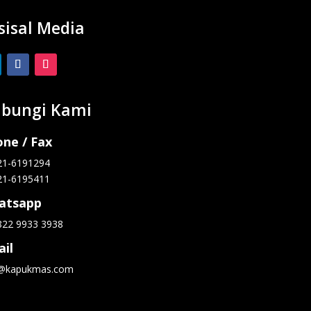
sisal Media
bungi Kami
ne / Fax
21-6191294
21-6195411
atsapp
822 9933 3938
il
o@kapukmas.com