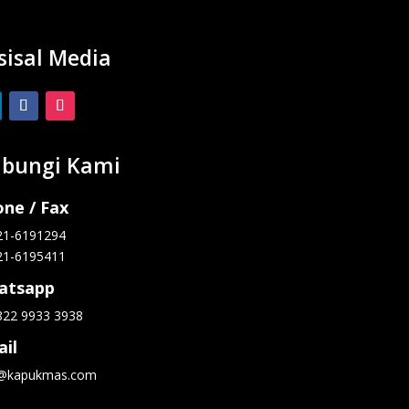
sisal Media
bungi Kami
ne / Fax
21-6191294
21-6195411
atsapp
822 9933 3938
il
o@kapukmas.com