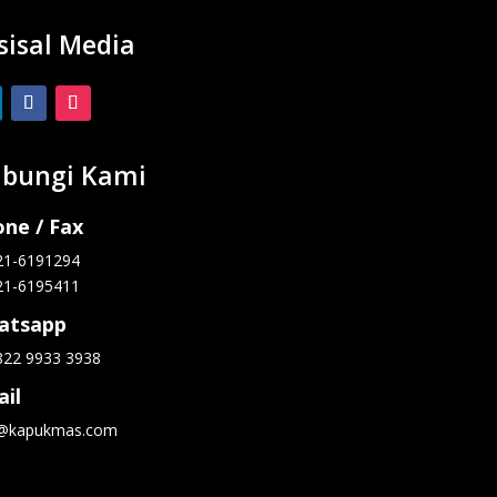
sisal Media
bungi Kami
ne / Fax
21-6191294
21-6195411
atsapp
822 9933 3938
il
o@kapukmas.com