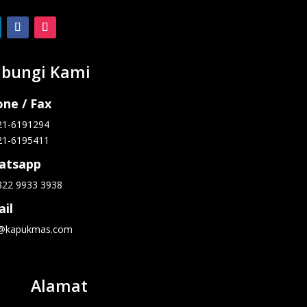
bungi Kami
ne / Fax
21-6191294
21-6195411
atsapp
822 9933 3938
il
o@kapukmas.com
Alamat