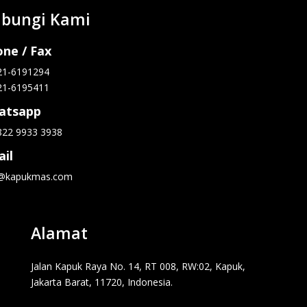
bungi Kami
ne / Fax
21-6191294
21-6195411
atsapp
822 9933 3938
il
o@kapukmas.com
Alamat
Jalan Kapuk Raya No. 14, RT 008, RW:02, Kapuk,
Jakarta Barat, 11720, Indonesia.