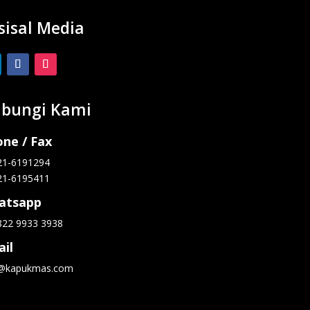
sisal Media
bungi Kami
ne / Fax
21-6191294
21-6195411
atsapp
822 9933 3938
il
o@kapukmas.com