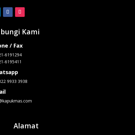
bungi Kami
ne / Fax
21-6191294
21-6195411
atsapp
822 9933 3938
il
o@kapukmas.com
Alamat