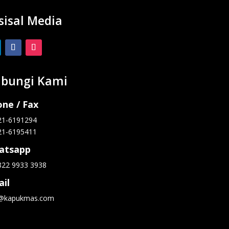
sisal Media
bungi Kami
ne / Fax
21-6191294
21-6195411
atsapp
822 9933 3938
il
o@kapukmas.com