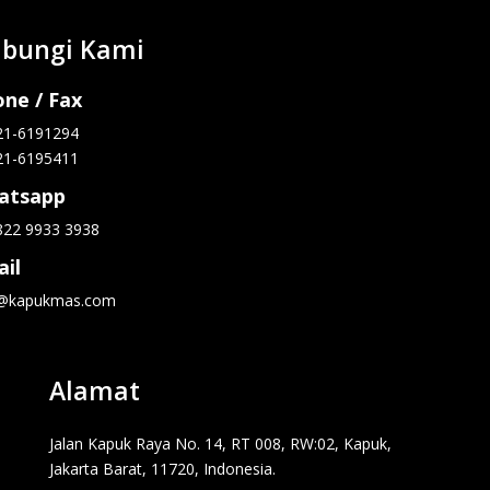
bungi Kami
ne / Fax
21-6191294
21-6195411
atsapp
822 9933 3938
il
o@kapukmas.com
Alamat
Jalan Kapuk Raya No. 14, RT 008, RW:02, Kapuk,
Jakarta Barat, 11720, Indonesia.