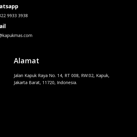
atsapp
822 9933 3938
il
o@kapukmas.com
Alamat
Jalan Kapuk Raya No. 14, RT 008, RW:02, Kapuk,
Jakarta Barat, 11720, Indonesia.