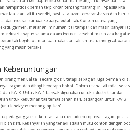
li rafia dalam kehidupan kita sehari-hari. Mungkin banyak dari kita
 hampir tidak pernah terpikirkan tentang “barang” ini. Apabila kita
faat dari tali itu sendiri, pasti kita akan terheran-heran dan baru 
Mulai dari industri sampai keluarga butuh tali. Contoh usaha yang
tekstil, garmen, makanan, minuman, tali tampar dan masih banyak lag
lam industri apapun selama dalam industri tersebut masih ada kegiata
peran tali begitu bermanfaat mulai dari tali jemuran, mengikat baran
ng yang masih terpakai.
wa Keberuntungan
orang menjual tali secara grosir, tetapi sebagian juga bermain di si
yai ragam dan dibagi beberapa bobot. Dalam usaha tali rafia, secar
2 dan KW 3. Untuk KW 1 banyak digunakan untuk industri tikar dan
akan untuk kebutuhan tali-temali sehari-hari, sedangkan untuk KW 3
k (untuk nelayan menangkap ikan).
tau pedagang grosir, kualitas rafia menjadi mempunyai ragam pula. 
ki bisnis ini. Kebanyakan yang terjadi adalah mutu contoh dengan bo
 tetapi tidak semua pemain seperti itu. Masih ada juga pedagang ta