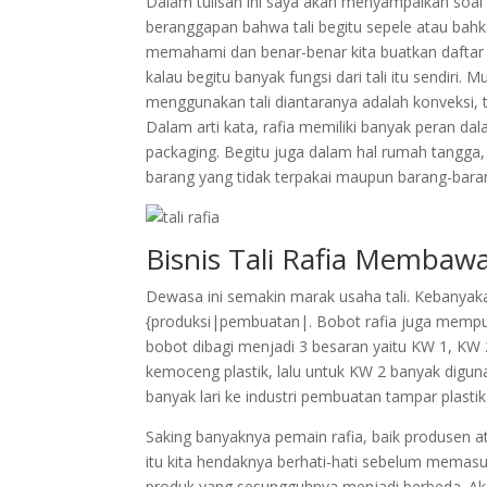
Dalam tulisan ini saya akan menyampaikan soal ta
beranggapan bahwa tali begitu sepele atau bahkan
memahami dan benar-benar kita buatkan daftar man
kalau begitu banyak fungsi dari tali itu sendiri. 
menggunakan tali diantaranya adalah konveksi, 
Dalam arti kata, rafia memiliki banyak peran da
packaging. Begitu juga dalam hal rumah tangga, 
barang yang tidak terpakai maupun barang-bara
Bisnis Tali Rafia Memba
Dewasa ini semakin marak usaha tali. Kebanyakan 
{produksi|pembuatan|. Bobot rafia juga mempun
bobot dibagi menjadi 3 besaran yaitu KW 1, KW 
kemoceng plastik, lalu untuk KW 2 banyak digun
banyak lari ke industri pembuatan tampar plasti
Saking banyaknya pemain rafia, baik produsen a
itu kita hendaknya berhati-hati sebelum memasu
produk yang sesungguhnya menjadi berbeda. Akan