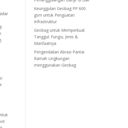
Keunggulan Geobag PP 600
sadar
gsm untuk Penguatan
Infrastruktur
i.
Geobag untuk Memperkuat
n
Tanggul: Fungsi, Jenis &
g-
Manfaatnya
Pengendalian Abrasi Pantai
Ramah Lingkungan
menggunakan Geobag
si
a
Untuk
bot
li