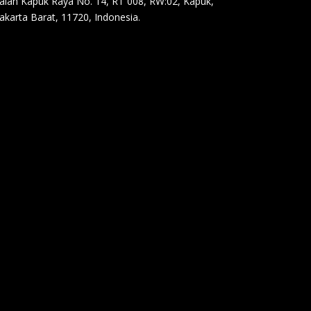
Jalan Kapuk Raya No. 14, RT 008, RW:02, Kapuk,
Jakarta Barat, 11720, Indonesia.