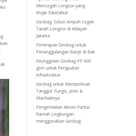
nya.
Mencegah Longsor yang
toko
Wajib Diketahui!
Geobag: Solusi Ampuh Cegah
Tanah Longsor di Wilayah
Jakarta
ng
akan
Penerapan Geobag untuk
k
Penanggulangan Banjir di Bali
Keunggulan Geobag PP 600
ali
gsm untuk Penguatan
Infrastruktur
Geobag untuk Memperkuat
Tanggul: Fungsi, Jenis &
Manfaatnya
Pengendalian Abrasi Pantai
Ramah Lingkungan
menggunakan Geobag