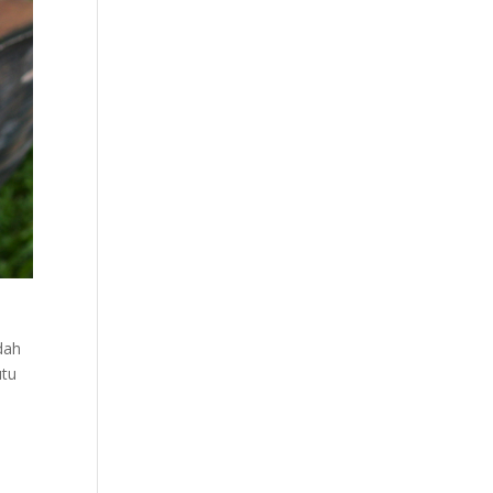
dah
utu