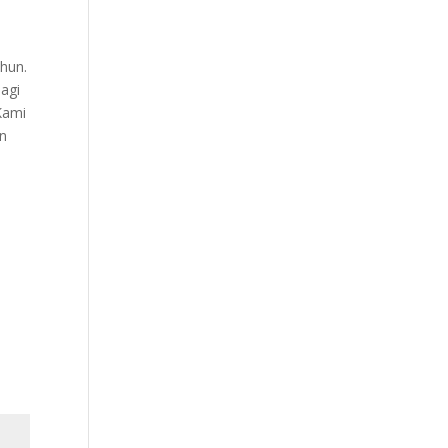
hun.
agi
Kami
an