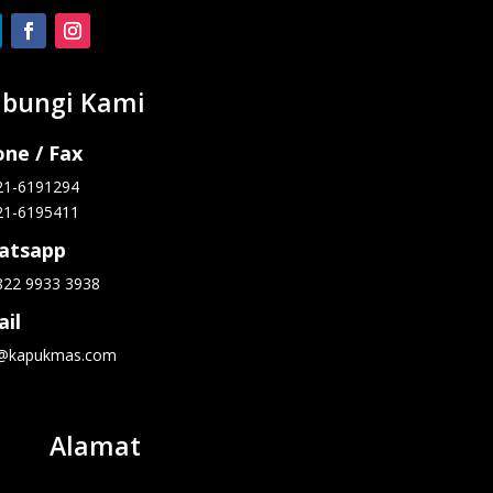
bungi Kami
ne / Fax
21-6191294
21-6195411
atsapp
822 9933 3938
il
o@kapukmas.com
Alamat