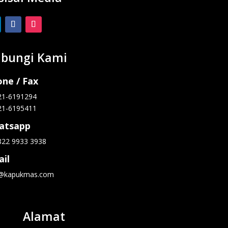
bungi Kami
ne / Fax
21-6191294
21-6195411
atsapp
822 9933 3938
il
o@kapukmas.com
Alamat