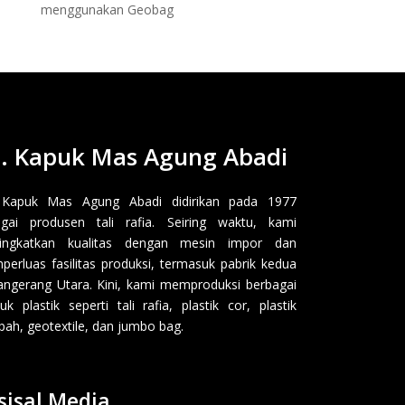
menggunakan Geobag
. Kapuk Mas Agung Abadi
 Kapuk Mas Agung Abadi didirikan pada 1977
gai produsen tali rafia. Seiring waktu, kami
ingkatkan kualitas dengan mesin impor dan
erluas fasilitas produksi, termasuk pabrik kedua
angerang Utara. Kini, kami memproduksi berbagai
uk plastik seperti tali rafia, plastik cor, plastik
ah, geotextile, dan jumbo bag.
sisal Media