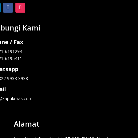
bungi Kami
ne / Fax
21-6191294
21-6195411
atsapp
822 9933 3938
il
o@kapukmas.com
Alamat