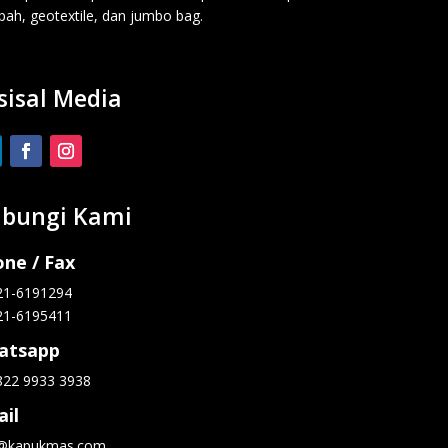
ah, geotextile, dan jumbo bag.
sisal Media
bungi Kami
ne / Fax
21-6191294
21-6195411
atsapp
822 9933 3938
il
o@kapukmas.com