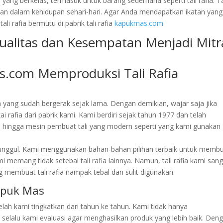
ang berkelas, termasuk untuk barang sederhana seperti tali rafia. Ta
kan dalam kehidupan sehari-hari. Agar Anda mendapatkan ikatan yang
li rafia bermutu di pabrik tali rafia
kapukmas.com
as.com Memproduksi Tali Rafia
a yang sudah bergerak sejak lama. Dengan demikian, wajar saja jika
afia dari pabrik kami. Kami berdiri sejak tahun 1977 dan telah
 hingga mesin pembuat tali yang modern seperti yang kami gunakan
lah unggul. Kami menggunakan bahan-bahan pilihan terbaik untuk memb
ami memang tidak setebal tali rafia lainnya. Namun, tali rafia kami san
 membuat tali rafia nampak tebal dan sulit digunakan.
apuk Mas
h kami tingkatkan dari tahun ke tahun. Kami tidak hanya
lalu kami evaluasi agar menghasilkan produk yang lebih baik. Den