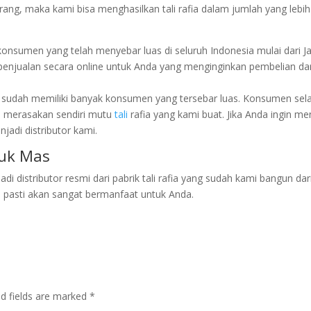
ang, maka kami bisa menghasilkan tali rafia dalam jumlah yang lebih
ki konsumen yang telah menyebar luas di seluruh Indonesia mulai dari J
penjualan secara online untuk Anda yang menginginkan pembelian dar
ini sudah memiliki banyak konsumen yang tersebar luas. Konsumen sel
h merasakan sendiri mutu
tali
rafia yang kami buat. Jika Anda ingin me
jadi distributor kami.
puk Mas
 distributor resmi dari pabrik tali rafia yang sudah kami bangun dar
ni pasti akan sangat bermanfaat untuk Anda.
ed fields are marked
*