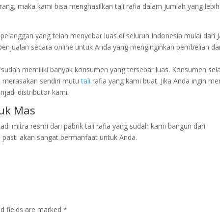
ang, maka kami bisa menghasilkan tali rafia dalam jumlah yang lebih
i pelanggan yang telah menyebar luas di seluruh Indonesia mulai dari 
penjualan secara online untuk Anda yang menginginkan pembelian dar
ini sudah memiliki banyak konsumen yang tersebar luas. Konsumen sel
h merasakan sendiri mutu
tali
rafia yang kami buat. Jika Anda ingin me
jadi distributor kami.
puk Mas
 mitra resmi dari pabrik tali rafia yang sudah kami bangun dari
ni pasti akan sangat bermanfaat untuk Anda.
ed fields are marked
*