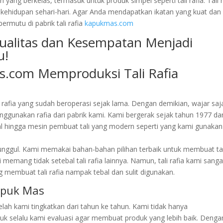
ang berkelas, termasuk untuk produk simpel seperti tali rafia. Tali r
 kehidupan sehari-hari. Agar Anda mendapatkan ikatan yang kuat dan
ermutu di pabrik tali rafia
kapukmas.com
as.com Memproduksi Tali Rafia
rafia yang sudah beroperasi sejak lama. Dengan demikian, wajar saj
ggunakan rafia dari pabrik kami. Kami bergerak sejak tahun 1977 da
l hingga mesin pembuat tali yang modern seperti yang kami gunakan
ah unggul. Kami memakai bahan-bahan pilihan terbaik untuk membuat tal
mi memang tidak setebal tali rafia lainnya. Namun, tali rafia kami sanga
 membuat tali rafia nampak tebal dan sulit digunakan.
apuk Mas
h kami tingkatkan dari tahun ke tahun. Kami tidak hanya
k selalu kami evaluasi agar membuat produk yang lebih baik. Denga