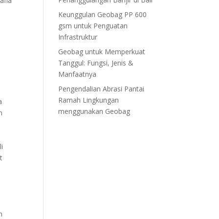
afia
Keunggulan Geobag PP 600
gsm untuk Penguatan
Infrastruktur
Geobag untuk Memperkuat
Tanggul: Fungsi, Jenis &
Manfaatnya
Pengendalian Abrasi Pantai
Ramah Lingkungan
a
menggunakan Geobag
n
i
t
n